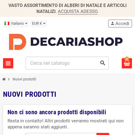
VASTO ASSORTIMENTO DI ALBERI DI NATALE E ARTICOLI
NATALIZI
.
ACQUISTA ADESSO
.
Accedi
Italiano
EUR €
person
0
view_headline
search
chevron_right
Nuovi prodotti
NUOVI PRODOTTI
Non ci sono ancora prodotti disponibili
Resta in contatto! Altri prodotti verranno mostrati qui non
appena saranno stati aggiunti.