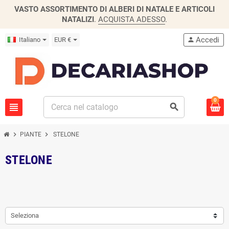
VASTO ASSORTIMENTO DI ALBERI DI NATALE E ARTICOLI
NATALIZI
.
ACQUISTA ADESSO
.
Accedi
Italiano
EUR €
person
0
view_headline
search
chevron_right
chevron_right
PIANTE
STELONE
STELONE
Seleziona