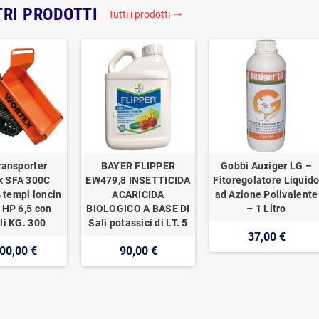
TRI PRODOTTI
Tutti i prodotti
trending_flat
ransporter
BAYER FLIPPER
Gobbi Auxiger LG –
x SFA 300C
EW479,8 INSETTICIDA
Fitoregolatore Liquid
 tempi loncin
ACARICIDA
ad Azione Polivalente
 HP 6,5 con
BIOLOGICO A BASE DI
– 1 Litro
li KG. 300
Sali potassici di LT. 5
37,00 €
00,00 €
90,00 €