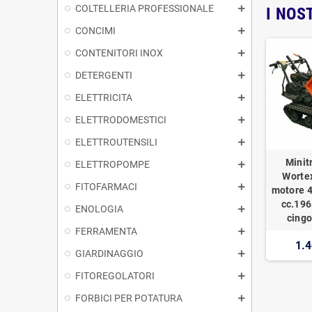
COLTELLERIA PROFESSIONALE
I NOS
CONCIMI
CONTENITORI INOX
DETERGENTI
ELETTRICITA
ELETTRODOMESTICI
ELETTROUTENSILI
Minit
ELETTROPOMPE
Worte
FITOFARMACI
motore 4
cc.196
ENOLOGIA
cingo
FERRAMENTA
1.4
GIARDINAGGIO
FITOREGOLATORI
FORBICI PER POTATURA