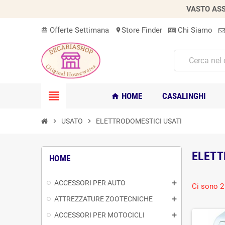
VASTO ASS
Offerte Settimana
Store Finder
Chi Siamo
card_giftcard
location_on
view_headline
HOME
CASALINGHI
home
chevron_right
USATO
chevron_right
ELETTRODOMESTICI USATI
ELETT
HOME
ACCESSORI PER AUTO
Ci sono 2 
ATTREZZATURE ZOOTECNICHE
ACCESSORI PER MOTOCICLI