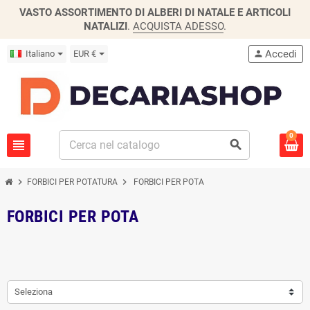
VASTO ASSORTIMENTO DI ALBERI DI NATALE E ARTICOLI
NATALIZI
.
ACQUISTA ADESSO
.
Accedi
Italiano
EUR €
person
0
view_headline
search
chevron_right
chevron_right
FORBICI PER POTATURA
FORBICI PER POTA
FORBICI PER POTA
Seleziona