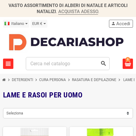
VASTO ASSORTIMENTO DI ALBERI DI NATALE E ARTICOLI
NATALIZI
.
ACQUISTA ADESSO
.
Accedi
Italiano
EUR €
person
0
view_headline
search
chevron_right
chevron_right
chevron_right
chevron_right
DETERGENTI
CURA PERSONA
RASATURA E DEPILAZIONE
LAME E
LAME E RASOI PER UOMO
Seleziona