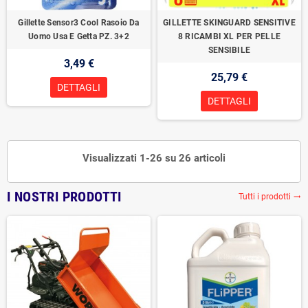
Gillette Sensor3 Cool Rasoio Da
GILLETTE SKINGUARD SENSITIVE
Uomo Usa E Getta PZ. 3+2
8 RICAMBI XL PER PELLE
SENSIBILE
3,49 €
25,79 €
DETTAGLI
DETTAGLI
Visualizzati 1-26 su 26 articoli
I NOSTRI PRODOTTI
Tutti i prodotti
trending_flat