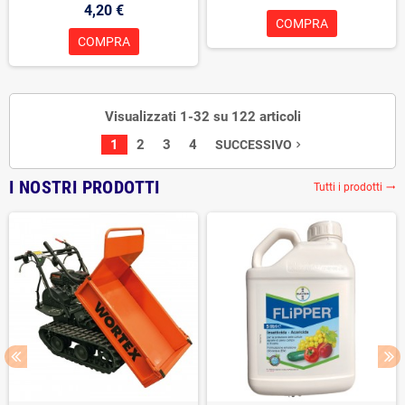
4,20 €
COMPRA
COMPRA
Visualizzati 1-32 su 122 articoli
1
2
3
4
SUCCESSIVO
navigate_next
I NOSTRI PRODOTTI
Tutti i prodotti
trending_flat