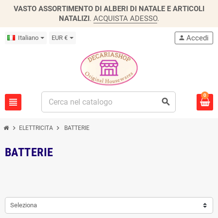
VASTO ASSORTIMENTO DI ALBERI DI NATALE E ARTICOLI
NATALIZI
.
ACQUISTA ADESSO
.
Accedi
Italiano
EUR €
person
0
view_headline
search
chevron_right
chevron_right
ELETTRICITA
BATTERIE
BATTERIE
Seleziona