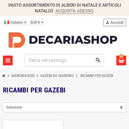
VASTO ASSORTIMENTO DI ALBERI DI NATALE E ARTICOLI
NATALIZI
.
ACQUISTA ADESSO
.
Accedi
Italiano
EUR €
person
0
view_headline
search
chevron_right
chevron_right
chevron_right
GIARDINAGGIO
GAZEBI DA GIARDINO
RICAMBI PER GAZEBI
RICAMBI PER GAZEBI
Seleziona