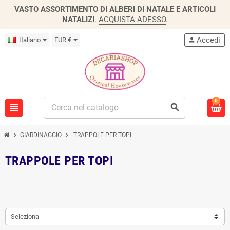
VASTO ASSORTIMENTO DI ALBERI DI NATALE E ARTICOLI
NATALIZI
.
ACQUISTA ADESSO
.
Accedi
Italiano
EUR €
person
0
view_headline
search
chevron_right
chevron_right
GIARDINAGGIO
TRAPPOLE PER TOPI
TRAPPOLE PER TOPI
Seleziona