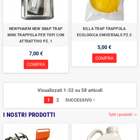
NEWPHARM NEW SNAP TRAP
KILLA TRAP TRAPPOLA
MINI TRAPPOLA PER TOPI CON
ECOLOGICA UNIVERSALE PZ.3
ATTRATTIVO PZ. 1
5,00 €
7,00 €
COMPRA
COMPRA
Visualizzati 1-32 su 58 articoli
1
2
SUCCESSIVO
navigate_next
I NOSTRI PRODOTTI
Tutti i prodotti
trending_flat