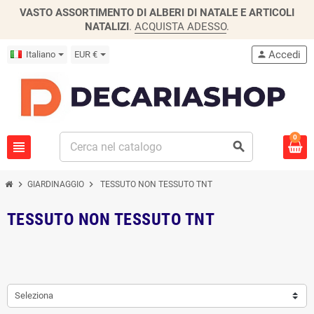
VASTO ASSORTIMENTO DI ALBERI DI NATALE E ARTICOLI
NATALIZI
.
ACQUISTA ADESSO
.
Accedi
Italiano
EUR €
person
0
view_headline
search
chevron_right
chevron_right
GIARDINAGGIO
TESSUTO NON TESSUTO TNT
TESSUTO NON TESSUTO TNT
Seleziona