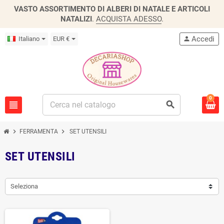
VASTO ASSORTIMENTO DI ALBERI DI NATALE E ARTICOLI
NATALIZI
.
ACQUISTA ADESSO
.
Accedi
Italiano
EUR €
person
0
view_headline
search
chevron_right
chevron_right
FERRAMENTA
SET UTENSILI
SET UTENSILI
Seleziona