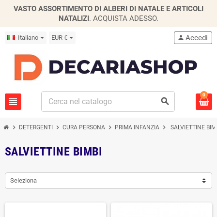
VASTO ASSORTIMENTO DI ALBERI DI NATALE E ARTICOLI
NATALIZI
.
ACQUISTA ADESSO
.
Accedi
Italiano
EUR €
person
0
view_headline
search
chevron_right
chevron_right
chevron_right
chevron_right
DETERGENTI
CURA PERSONA
PRIMA INFANZIA
SALVIETTINE BIM
SALVIETTINE BIMBI
Seleziona