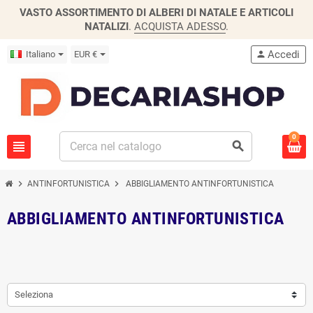
VASTO ASSORTIMENTO DI ALBERI DI NATALE E ARTICOLI
NATALIZI
.
ACQUISTA ADESSO
.
Accedi
Italiano
EUR €
person
0
view_headline
search
chevron_right
chevron_right
ANTINFORTUNISTICA
ABBIGLIAMENTO ANTINFORTUNISTICA
ABBIGLIAMENTO ANTINFORTUNISTICA
Seleziona