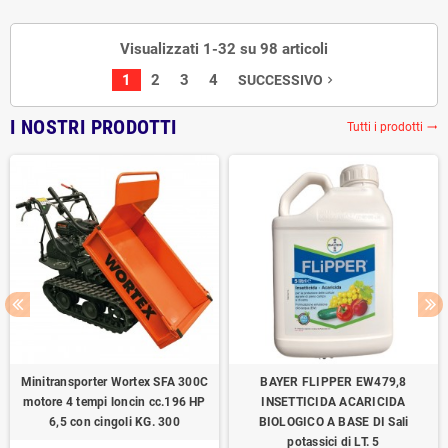
Visualizzati 1-32 su 98 articoli
1
2
3
4
SUCCESSIVO
navigate_next
I NOSTRI PRODOTTI
Tutti i prodotti
trending_flat
Minitransporter Wortex SFA 300C
BAYER FLIPPER EW479,8
motore 4 tempi loncin cc.196 HP
INSETTICIDA ACARICIDA
6,5 con cingoli KG. 300
BIOLOGICO A BASE DI Sali
potassici di LT. 5