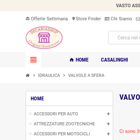
VASTO ASS
Offerte Settimana
Store Finder
Chi Siamo
card_giftcard
location_on
view_headline
HOME
CASALINGHI
home
chevron_right
IDRAULICA
chevron_right
VALVOLE A SFERA
VALVO
HOME
ACCESSORI PER AUTO
ATTREZZATURE ZOOTECNICHE
Ci sono 3
ACCESSORI PER MOTOCICLI