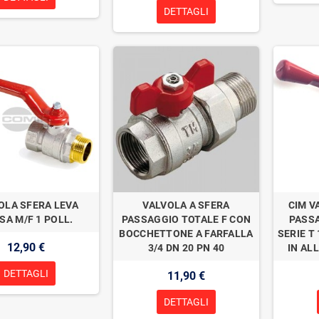
DETTAGLI
OLA SFERA LEVA
VALVOLA A SFERA
CIM V
SA M/F 1 POLL.
PASSAGGIO TOTALE F CON
PASS
BOCCHETTONE A FARFALLA
SERIE T
12,90 €
3/4 DN 20 PN 40
IN ALL
DETTAGLI
11,90 €
DETTAGLI