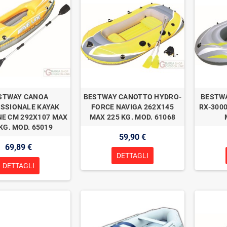
STWAY CANOA
BESTWAY CANOTTO HYDRO-
BESTWA
SSIONALE KAYAK
FORCE NAVIGA 262X145
RX-3000
NE CM 292X107 MAX
MAX 225 KG. MOD. 61068
KG. MOD. 65019
59,90 €
69,89 €
DETTAGLI
DETTAGLI