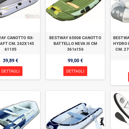
AY CANOTTO RX-
BESTWAY 65008 CANOTTO
BESTWA
RAFT CM. 262X145
BATTELLO NEVA III CM
HYDRO 
61105
361x156
CM. 27
39,89 €
99,00 €
DETTAGLI
DETTAGLI