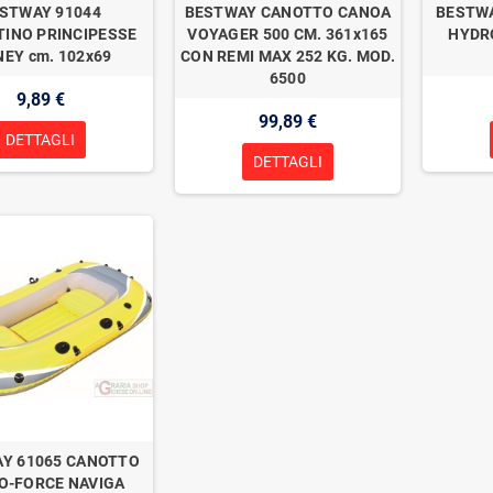
STWAY 91044
BESTWAY CANOTTO CANOA
BESTWA
INO PRINCIPESSE
VOYAGER 500 CM. 361x165
HYDR
NEY cm. 102x69
CON REMI MAX 252 KG. MOD.
6500
9,89 €
99,89 €
DETTAGLI
DETTAGLI
Y 61065 CANOTTO
O-FORCE NAVIGA