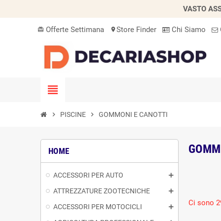
VASTO ASS
Offerte Settimana
Store Finder
Chi Siamo
card_giftcard
location_on
view_headline
chevron_right
PISCINE
chevron_right
GOMMONI E CANOTTI
GOMMO
HOME
ACCESSORI PER AUTO
ATTREZZATURE ZOOTECNICHE
Ci sono 2
ACCESSORI PER MOTOCICLI