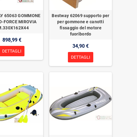
Y 65063 GOMMONE
Bestway 62069 supporto per
O-FORCE MIROVIA
per gommone e canotti
M.330X162X44
fissaggio del motore
fuoribordo
898,99 €
34,90 €
DETTAGLI
DETTAGLI