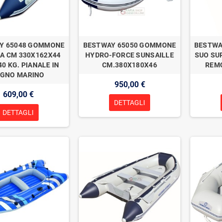
Y 65048 GOMMONE
BESTWAY 65050 GOMMONE
BESTWA
A CM 330X162X44
HYDRO-FORCE SUNSAILLE
SUO SU
0 KG. PIANALE IN
CM.380X180X46
REMO
EGNO MARINO
950,00 €
609,00 €
DETTAGLI
DETTAGLI