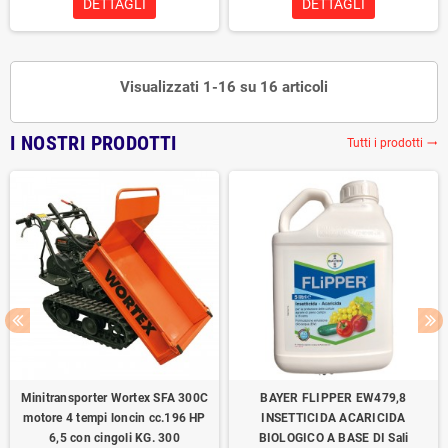
DETTAGLI
DETTAGLI
Visualizzati 1-16 su 16 articoli
I NOSTRI PRODOTTI
Tutti i prodotti
trending_flat
Minitransporter Wortex SFA 300C
BAYER FLIPPER EW479,8
motore 4 tempi loncin cc.196 HP
INSETTICIDA ACARICIDA
6,5 con cingoli KG. 300
BIOLOGICO A BASE DI Sali