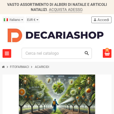
VASTO ASSORTIMENTO DI ALBERI DI NATALE E ARTICOLI
NATALIZI
.
ACQUISTA ADESSO
.
Accedi
Italiano
EUR €
person
0
view_headline
search
chevron_right
chevron_right
FITOFARMACI
ACARICIDI