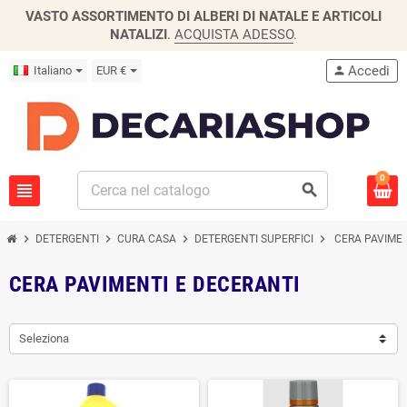
VASTO ASSORTIMENTO DI ALBERI DI NATALE E ARTICOLI
NATALIZI
.
ACQUISTA ADESSO
.
Accedi
Italiano
EUR €
person
0
view_headline
search
chevron_right
chevron_right
chevron_right
chevron_right
DETERGENTI
CURA CASA
DETERGENTI SUPERFICI
CERA PAVIMEN
CERA PAVIMENTI E DECERANTI
Seleziona