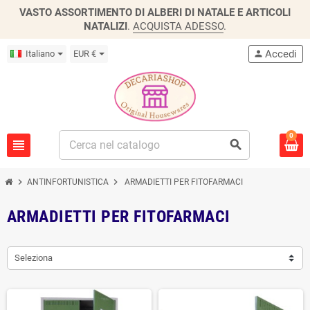
VASTO ASSORTIMENTO DI ALBERI DI NATALE E ARTICOLI
NATALIZI
.
ACQUISTA ADESSO
.
Accedi
Italiano
EUR €
person
0
view_headline
search
chevron_right
chevron_right
ANTINFORTUNISTICA
ARMADIETTI PER FITOFARMACI
ARMADIETTI PER FITOFARMACI
Seleziona