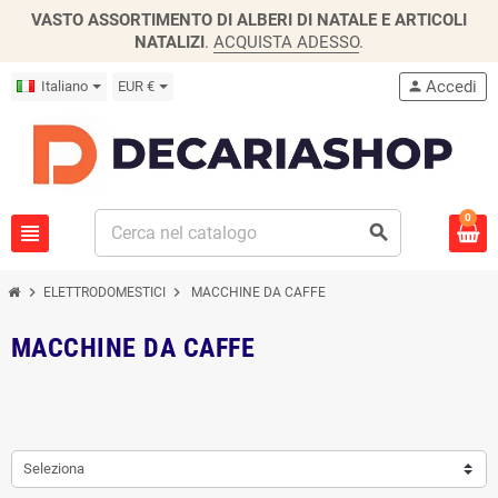
VASTO ASSORTIMENTO DI ALBERI DI NATALE E ARTICOLI
NATALIZI
.
ACQUISTA ADESSO
.
Accedi
Italiano
EUR €
person
0
view_headline
search
chevron_right
chevron_right
ELETTRODOMESTICI
MACCHINE DA CAFFE
MACCHINE DA CAFFE
Seleziona