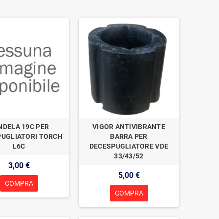
NDELA 19C PER
VIGOR ANTIVIBRANTE
PUGLIATORI TORCH
BARRA PER
L6C
DECESPUGLIATORE VDE
33/43/52
3,00 €
5,00 €
COMPRA
COMPRA