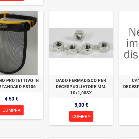
O PROTETTIVO IN
DADO FERMADISCO PER
CA
STANDARD FS106
DECESPUGLIATORE MM.
DECES
10x1,00SX
4,50 €
3,00 €
COMPRA
COMPRA