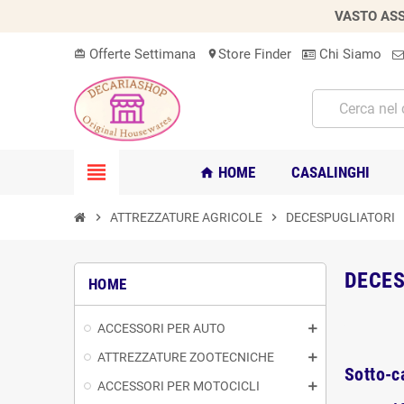
VASTO ASS
Offerte Settimana
Store Finder
Chi Siamo
card_giftcard
location_on
view_headline
HOME
CASALINGHI
home
chevron_right
ATTREZZATURE AGRICOLE
chevron_right
DECESPUGLIATORI
DECES
HOME
ACCESSORI PER AUTO
ATTREZZATURE ZOOTECNICHE
Sotto-c
ACCESSORI PER MOTOCICLI