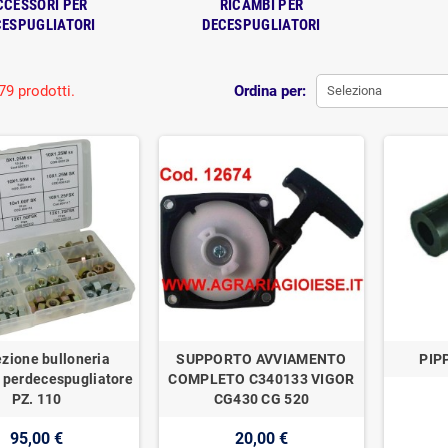
CCESSORI PER
RICAMBI PER
CESPUGLIATORI
DECESPUGLIATORI
79 prodotti.
Ordina per:
Seleziona
zione bulloneria
SUPPORTO AVVIAMENTO
PIP
a perdecespugliatore
COMPLETO C340133 VIGOR
PZ. 110
CG430 CG 520
95,00 €
20,00 €