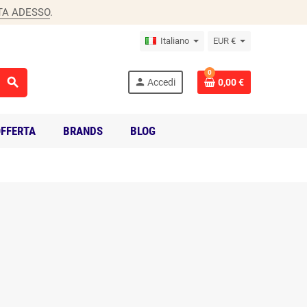
TA ADESSO
.
Italiano
EUR €
0
search
person
Accedi
0,00 €
FFERTA
BRANDS
BLOG