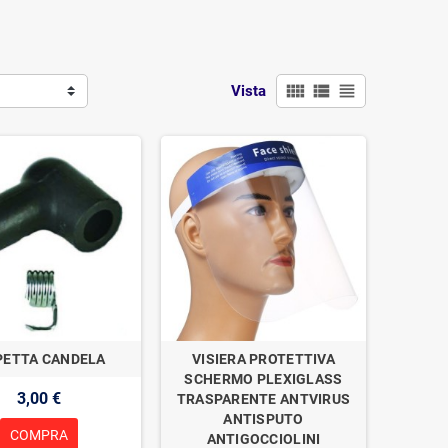
view_comfy
view_list
view_headline
Vista
PETTA CANDELA
VISIERA PROTETTIVA
SCHERMO PLEXIGLASS
3,00 €
TRASPARENTE ANTVIRUS
ANTISPUTO
COMPRA
ANTIGOCCIOLINI