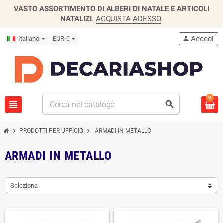
VASTO ASSORTIMENTO DI ALBERI DI NATALE E ARTICOLI
NATALIZI
.
ACQUISTA ADESSO
.
Accedi
Italiano
EUR €
person
0
view_headline
search
chevron_right
chevron_right
PRODOTTI PER UFFICIO
ARMADI IN METALLO
ARMADI IN METALLO
Seleziona