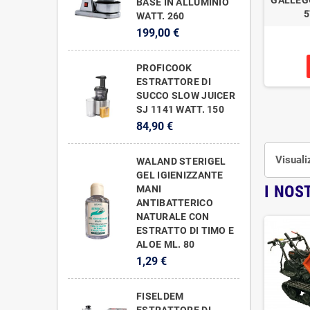
BASE IN ALLUMINIO
5
WATT. 260
199,00 €
PROFICOOK
ESTRATTORE DI
SUCCO SLOW JUICER
SJ 1141 WATT. 150
84,90 €
Visuali
WALAND STERIGEL
GEL IGIENIZZANTE
I NOS
MANI
ANTIBATTERICO
NATURALE CON
ESTRATTO DI TIMO E
ALOE ML. 80
1,29 €
FISELDEM
ESTRATTORE DI