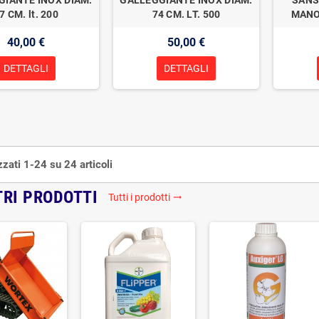
7 CM. lt. 200
74 CM. LT. 500
MANO
40,00 €
50,00 €
DETTAGLI
DETTAGLI
zzati 1-24 su 24 articoli
TRI PRODOTTI
Tutti i prodotti
trending_flat