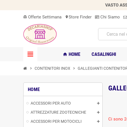
VASTO ASS
Offerte Settimana
Store Finder
Chi Siamo
card_giftcard
location_on
view_headline
HOME
CASALINGHI
home
chevron_right
CONTENITORI INOX
chevron_right
GALLEGIANTI CONTENITOR
GALLE
HOME
ACCESSORI PER AUTO
ATTREZZATURE ZOOTECNICHE
Ci sono 2
ACCESSORI PER MOTOCICLI