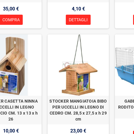
35,00 €
4,10 €
COMPRA
DETTAGLI
R CASETTA NINNA
STOCKER MANGIATOIA BIBO
GAB
CCELLI IN LEGNO
PER UCCELLI IN LEGNO DI
RODITOR
IO CM. 13 x 13 x h
CEDRO CM. 28,5 x 27,5 x h 29
26
cm
10,00 €
23,00 €