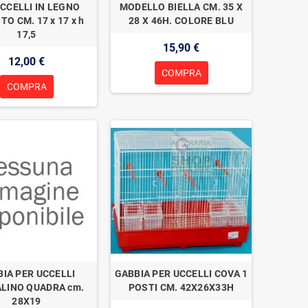
CCELLI IN LEGNO
MODELLO BIELLA CM. 35 X
O CM. 17 x 17 x h
28 X 46H. COLORE BLU
17,5
15,90 €
12,00 €
COMPRA
COMPRA
IA PER UCCELLI
GABBIA PER UCCELLI COVA 1
LINO QUADRA cm.
POSTI CM. 42X26X33H
28X19