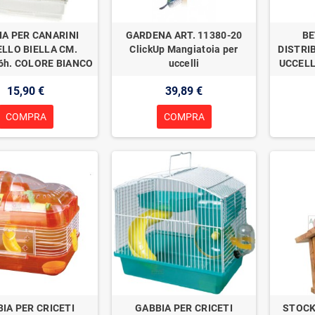
IA PER CANARINI
GARDENA ART. 11380-20
BE
LLO BIELLA CM.
ClickUp Mangiatoia per
DISTRI
6h. COLORE BIANCO
uccelli
UCCELL
15,90 €
39,89 €
COMPRA
COMPRA
IA PER CRICETI
GABBIA PER CRICETI
STOCK