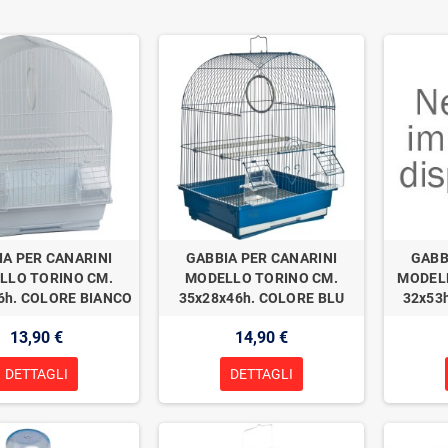
IA PER CANARINI
GABBIA PER CANARINI
GABB
LLO TORINO CM.
MODELLO TORINO CM.
MODELL
6h. COLORE BIANCO
35x28x46h. COLORE BLU
32x53
13,90 €
14,90 €
DETTAGLI
DETTAGLI