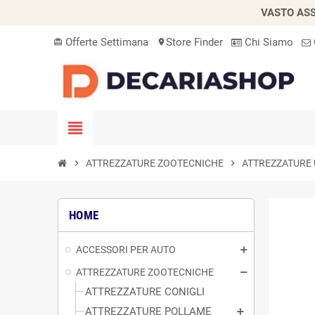
VASTO ASS
Offerte Settimana
Store Finder
Chi Siamo
card_giftcard
location_on
view_headline
chevron_right
ATTREZZATURE ZOOTECNICHE
chevron_right
ATTREZZATURE 
HOME
ACCESSORI PER AUTO
ATTREZZATURE ZOOTECNICHE
ATTREZZATURE CONIGLI
ATTREZZATURE POLLAME