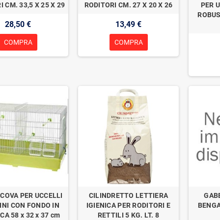
 CM. 33,5 X 25 X 29
RODITORI CM. 27 X 20 X 26
PER U
ROBUST
28,50 €
13,49 €
COMPRA
COMPRA
 COVA PER UCCELLI
CILINDRETTO LETTIERA
GABB
INI CON FONDO IN
IGIENICA PER RODITORI E
BENGA
CA 58 x 32 x 37 cm
RETTILI 5 KG. LT. 8