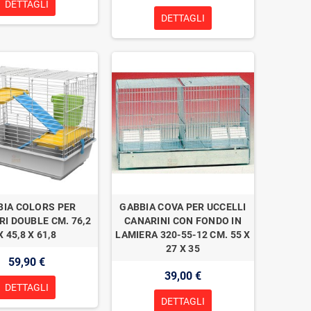
DETTAGLI
DETTAGLI
BIA COLORS PER
GABBIA COVA PER UCCELLI
RI DOUBLE CM. 76,2
CANARINI CON FONDO IN
X 45,8 X 61,8
LAMIERA 320-55-12 CM. 55 X
27 X 35
59,90 €
39,00 €
DETTAGLI
DETTAGLI