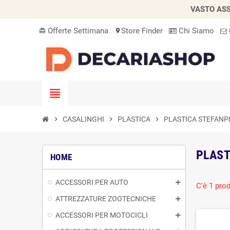
VASTO ASS
Offerte Settimana
Store Finder
Chi Siamo
card_giftcard
location_on
view_headline
chevron_right
CASALINGHI
chevron_right
PLASTICA
chevron_right
PLASTICA STEFANP
PLAST
HOME
ACCESSORI PER AUTO
C'è 1 prod
ATTREZZATURE ZOOTECNICHE
ACCESSORI PER MOTOCICLI