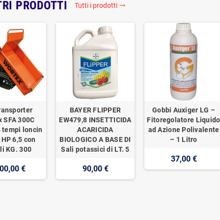
TRI PRODOTTI
Tutti i prodotti
trending_flat
ransporter
BAYER FLIPPER
Gobbi Auxiger LG –
x SFA 300C
EW479,8 INSETTICIDA
Fitoregolatore Liquid
 tempi loncin
ACARICIDA
ad Azione Polivalente
 HP 6,5 con
BIOLOGICO A BASE DI
– 1 Litro
li KG. 300
Sali potassici di LT. 5
37,00 €
00,00 €
90,00 €