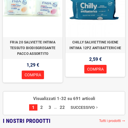
FRIA 20 SALVIETTE INTIMA
CHILLY SALVIETTINE IGIENE
TESSUTO BIODISGREGANTE
INTIMA 12PZ ANTIBATTERICHE
PACCO ASSORTITO
2,59 €
1,29 €
COMPRA
COMPRA
Visualizzati 1-32 su 691 articoli
…
1
2
3
22
SUCCESSIVO
navigate_next
I NOSTRI PRODOTTI
Tutti i prodotti
trending_flat