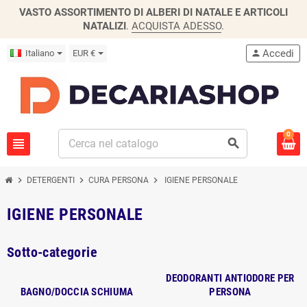
VASTO ASSORTIMENTO DI ALBERI DI NATALE E ARTICOLI
NATALIZI
.
ACQUISTA ADESSO
.
Accedi
Italiano
EUR €
person
0
view_headline
search
chevron_right
chevron_right
chevron_right
DETERGENTI
CURA PERSONA
IGIENE PERSONALE
IGIENE PERSONALE
Sotto-categorie
DEODORANTI ANTIODORE PER
BAGNO/DOCCIA SCHIUMA
PERSONA