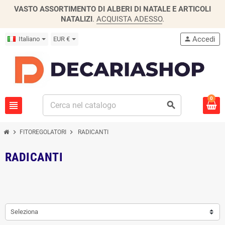
VASTO ASSORTIMENTO DI ALBERI DI NATALE E ARTICOLI
NATALIZI
.
ACQUISTA ADESSO
.
Accedi
Italiano
EUR €
person
0
view_headline
search
chevron_right
chevron_right
FITOREGOLATORI
RADICANTI
RADICANTI
Seleziona