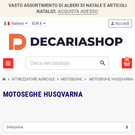
VASTO ASSORTIMENTO DI ALBERI DI NATALE E ARTICOLI
NATALIZI
.
ACQUISTA ADESSO
.
Accedi
Italiano
EUR €
person
0
view_headline
search
chevron_right
chevron_right
chevron_right
ATTREZZATURE AGRICOLE
MOTOSEGHE
MOTOSEGHE HUSQVARNA
MOTOSEGHE HUSQVARNA
Seleziona