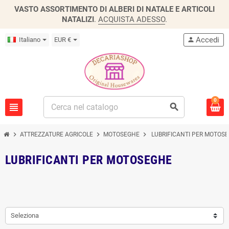
VASTO ASSORTIMENTO DI ALBERI DI NATALE E ARTICOLI
NATALIZI
.
ACQUISTA ADESSO
.
Accedi
Italiano
EUR €
person
0
view_headline
search
chevron_right
chevron_right
chevron_right
ATTREZZATURE AGRICOLE
MOTOSEGHE
LUBRIFICANTI PER MOTOS
LUBRIFICANTI PER MOTOSEGHE
Seleziona