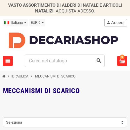
VASTO ASSORTIMENTO DI ALBERI DI NATALE E ARTICOLI
NATALIZI
.
ACQUISTA ADESSO
.
Accedi
Italiano
EUR €
person
0
view_headline
search
chevron_right
chevron_right
IDRAULICA
MECCANISMI DI SCARICO
MECCANISMI DI SCARICO
Seleziona