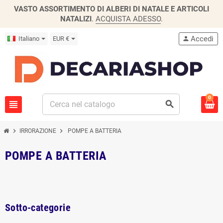
VASTO ASSORTIMENTO DI ALBERI DI NATALE E ARTICOLI
NATALIZI
.
ACQUISTA ADESSO
.
Accedi
Italiano
EUR €
person
0
view_headline
search
chevron_right
chevron_right
IRRORAZIONE
POMPE A BATTERIA
POMPE A BATTERIA
Sotto-categorie