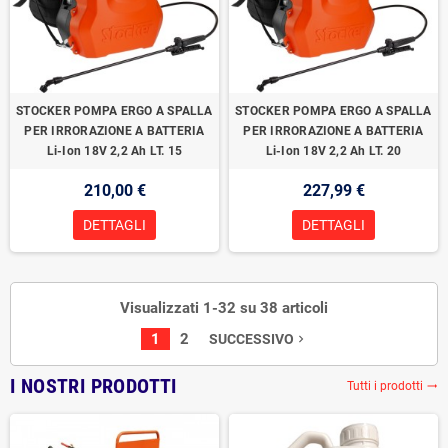
STOCKER POMPA ERGO A SPALLA
STOCKER POMPA ERGO A SPALLA
PER IRRORAZIONE A BATTERIA
PER IRRORAZIONE A BATTERIA
Li-Ion 18V 2,2 Ah LT. 15
Li-Ion 18V 2,2 Ah LT. 20
210,00 €
227,99 €
DETTAGLI
DETTAGLI
Visualizzati 1-32 su 38 articoli
1
2
SUCCESSIVO
navigate_next
I NOSTRI PRODOTTI
Tutti i prodotti
trending_flat