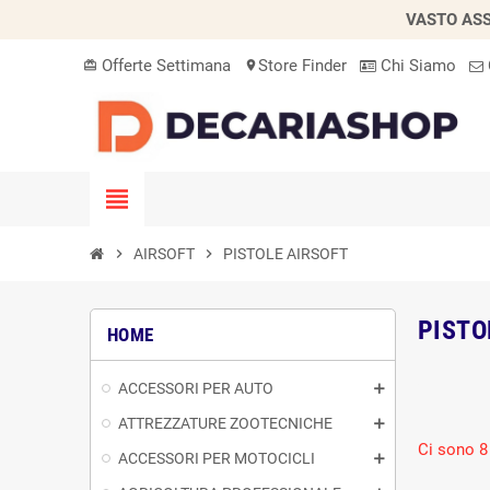
VASTO ASS
Offerte Settimana
Store Finder
Chi Siamo
card_giftcard
location_on
view_headline
chevron_right
AIRSOFT
chevron_right
PISTOLE AIRSOFT
PISTO
HOME
ACCESSORI PER AUTO
ATTREZZATURE ZOOTECNICHE
Ci sono 8 
ACCESSORI PER MOTOCICLI