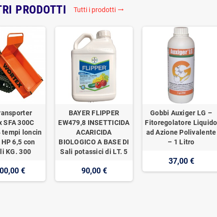
TRI PRODOTTI
Tutti i prodotti
trending_flat
ransporter
BAYER FLIPPER
Gobbi Auxiger LG –
x SFA 300C
EW479,8 INSETTICIDA
Fitoregolatore Liquid
 tempi loncin
ACARICIDA
ad Azione Polivalente
 HP 6,5 con
BIOLOGICO A BASE DI
– 1 Litro
li KG. 300
Sali potassici di LT. 5
37,00 €
00,00 €
90,00 €