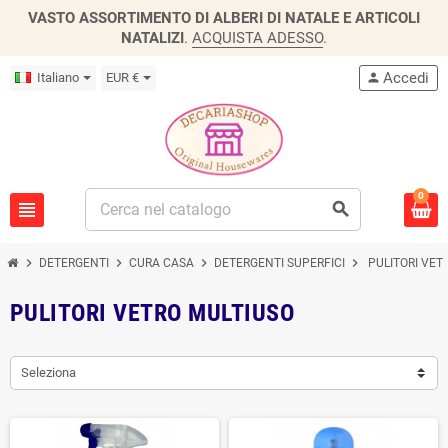
VASTO ASSORTIMENTO DI ALBERI DI NATALE E ARTICOLI
NATALIZI
.
ACQUISTA ADESSO
.
Accedi
Italiano
EUR €
person
0
view_headline
search
chevron_right
chevron_right
chevron_right
chevron_right
DETERGENTI
CURA CASA
DETERGENTI SUPERFICI
PULITORI VET
PULITORI VETRO MULTIUSO
Seleziona