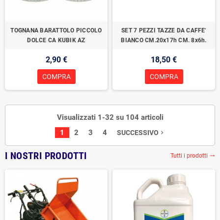
TOGNANA BARATTOLO PICCOLO
SET 7 PEZZI TAZZE DA CAFFE'
DOLCE CA KUBIK AZ
BIANCO CM.20x17h CM. 8x6h.
2,90 €
18,50 €
COMPRA
COMPRA
Visualizzati 1-32 su 104 articoli
1
2
3
4
SUCCESSIVO
navigate_next
I NOSTRI PRODOTTI
Tutti i prodotti
trending_flat