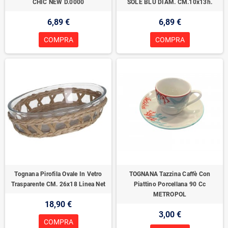
CHIC NEW D.0000
SOLE BLU DIAM. CM.10x13h.
6,89 €
6,89 €
COMPRA
COMPRA
Tognana Pirofila Ovale In Vetro
TOGNANA Tazzina Caffè Con
Trasparente CM. 26x18 Linea Net
Piattino Porcellana 90 Cc
METROPOL
18,90 €
3,00 €
COMPRA