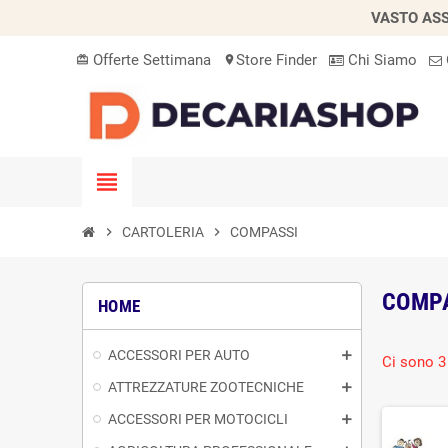
VASTO ASS
Offerte Settimana
Store Finder
Chi Siamo
card_giftcard
location_on
view_headline
chevron_right
CARTOLERIA
chevron_right
COMPASSI
COMP
HOME
ACCESSORI PER AUTO
Ci sono 3 
ATTREZZATURE ZOOTECNICHE
ACCESSORI PER MOTOCICLI