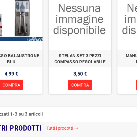
SO BALAUSTRONE
STELAN SET 3 PEZZI
MANU
BLU
COMPASSO REGOLABILE
4,99 €
3,50 €
COMPRA
COMPRA
zzati 1-3 su 3 articoli
TRI PRODOTTI
Tutti i prodotti
trending_flat