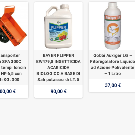
ransporter
BAYER FLIPPER
Gobbi Auxiger LG –
x SFA 300C
EW479,8 INSETTICIDA
Fitoregolatore Liquid
 tempi loncin
ACARICIDA
ad Azione Polivalente
 HP 6,5 con
BIOLOGICO A BASE DI
– 1 Litro
li KG. 300
Sali potassici di LT. 5
37,00 €
00,00 €
90,00 €