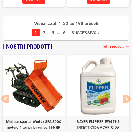
Visualizzati 1-32 su 190 articoli
…
1
2
3
6
SUCCESSIVO
navigate_next
I NOSTRI PRODOTTI
Tutti i prodotti
trending_flat
Minitransporter Wortex SFA 300C
BAYER FLIPPER EW479,8
motore 4 tempi loncin cc.196 HP
INSETTICIDA ACARICIDA