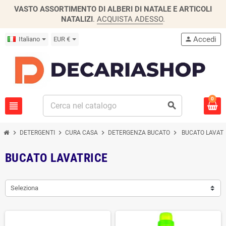
VASTO ASSORTIMENTO DI ALBERI DI NATALE E ARTICOLI
NATALIZI
.
ACQUISTA ADESSO
.
Accedi
Italiano
EUR €
person
0
view_headline
search
chevron_right
chevron_right
chevron_right
chevron_right
DETERGENTI
CURA CASA
DETERGENZA BUCATO
BUCATO LAVATR
BUCATO LAVATRICE
Seleziona