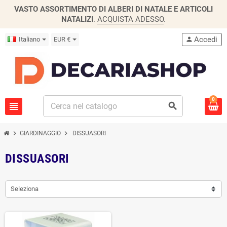
VASTO ASSORTIMENTO DI ALBERI DI NATALE E ARTICOLI
NATALIZI
.
ACQUISTA ADESSO
.
Accedi
Italiano
EUR €
person
0
view_headline
search
chevron_right
chevron_right
GIARDINAGGIO
DISSUASORI
DISSUASORI
Seleziona