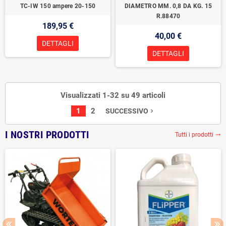
TC-IW 150 ampere 20-150
DIAMETRO MM. 0,8 DA KG. 15
R.88470
189,95 €
40,00 €
DETTAGLI
DETTAGLI
Visualizzati 1-32 su 49 articoli
1
2
SUCCESSIVO
navigate_next
I NOSTRI PRODOTTI
Tutti i prodotti
trending_flat