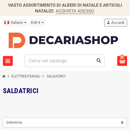
VASTO ASSORTIMENTO DI ALBERI DI NATALE E ARTICOLI
NATALIZI
.
ACQUISTA ADESSO
.
Accedi
Italiano
EUR €
person
0
view_headline
search
chevron_right
chevron_right
ELETTROUTENSILI
SALDATRICI
SALDATRICI
Seleziona