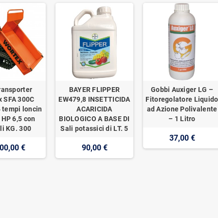
ransporter
BAYER FLIPPER
Gobbi Auxiger LG –
x SFA 300C
EW479,8 INSETTICIDA
Fitoregolatore Liquid
 tempi loncin
ACARICIDA
ad Azione Polivalente
 HP 6,5 con
BIOLOGICO A BASE DI
– 1 Litro
li KG. 300
Sali potassici di LT. 5
37,00 €
00,00 €
90,00 €