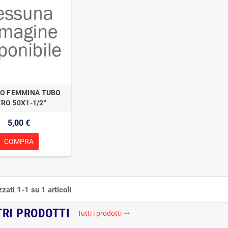
O FEMMINA TUBO
RO 50X1-1/2"
5,00 €
COMPRA
zzati 1-1 su 1 articoli
TRI PRODOTTI
Tutti i prodotti
trending_flat