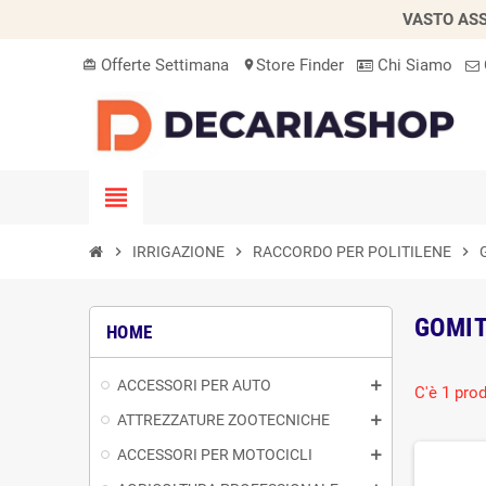
VASTO ASS
Offerte Settimana
Store Finder
Chi Siamo
card_giftcard
location_on
view_headline
chevron_right
IRRIGAZIONE
chevron_right
RACCORDO PER POLITILENE
chevron_right
GOMIT
HOME
ACCESSORI PER AUTO
C'è 1 prod
ATTREZZATURE ZOOTECNICHE
ACCESSORI PER MOTOCICLI