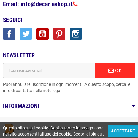
Email: info@decariashop.it
SEGUICI
Facebook
Twitter
YouTube
Pinterest
Instagram
NEWSLETTER
OK
Puoi annullare l'iscrizione in ogni momenti. A questo scopo, cerca le
info di contatto nelle note legali.
INFORMAZIONI
Questo sito usa i cookie. Continuando la navigazione
Copyright © 2022
DECARIASHOP SRL
ACCETTARE
nel sito acconsenti all'uso dei cookie. Scopri di più
qui
.