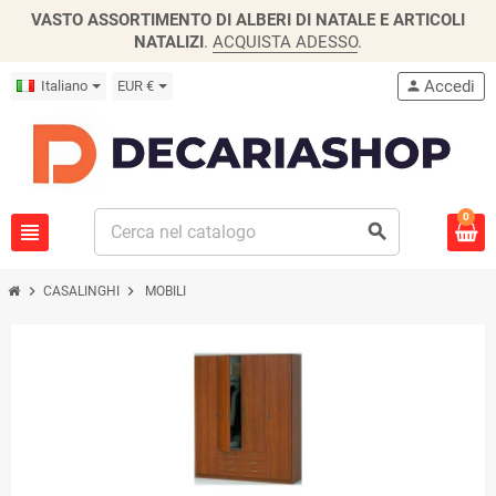
VASTO ASSORTIMENTO DI ALBERI DI NATALE E ARTICOLI
NATALIZI
.
ACQUISTA ADESSO
.
Accedi
Italiano
EUR €
person
0
view_headline
search
chevron_right
chevron_right
CASALINGHI
MOBILI