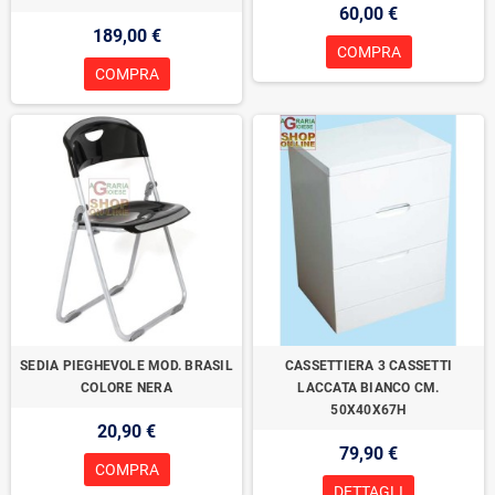
60,00 €
189,00 €
COMPRA
COMPRA
SEDIA PIEGHEVOLE MOD. BRASIL
CASSETTIERA 3 CASSETTI
COLORE NERA
LACCATA BIANCO CM.
50X40X67H
20,90 €
79,90 €
COMPRA
DETTAGLI