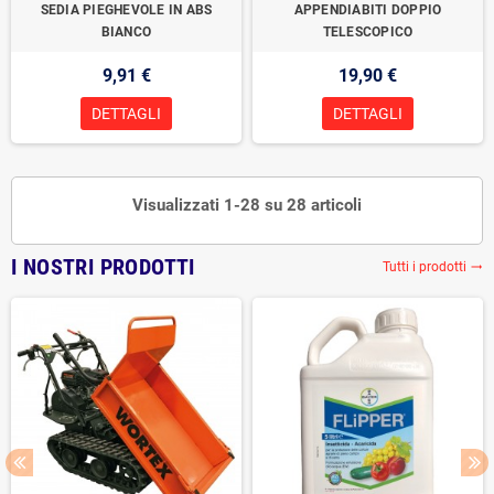
SEDIA PIEGHEVOLE IN ABS
APPENDIABITI DOPPIO
BIANCO
TELESCOPICO
9,91 €
19,90 €
DETTAGLI
DETTAGLI
Visualizzati 1-28 su 28 articoli
I NOSTRI PRODOTTI
Tutti i prodotti
trending_flat