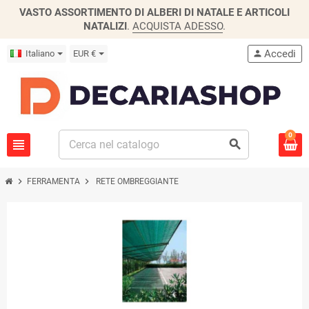
VASTO ASSORTIMENTO DI ALBERI DI NATALE E ARTICOLI
NATALIZI
.
ACQUISTA ADESSO
.
Accedi
Italiano
EUR €
person
0
view_headline
search
chevron_right
chevron_right
FERRAMENTA
RETE OMBREGGIANTE