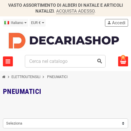
VASTO ASSORTIMENTO DI ALBERI DI NATALE E ARTICOLI
NATALIZI
.
ACQUISTA ADESSO
.
Accedi
Italiano
EUR €
person
0
view_headline
search
chevron_right
chevron_right
ELETTROUTENSILI
PNEUMATICI
PNEUMATICI
Seleziona