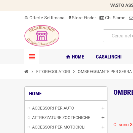
VASTO ASS
Offerte Settimana
Store Finder
Chi Siamo
card_giftcard
location_on
view_headline
HOME
CASALINGHI
home
chevron_right
FITOREGOLATORI
chevron_right
OMBREGGIANTE PER SERRA
OMBRE
HOME
ACCESSORI PER AUTO
ATTREZZATURE ZOOTECNICHE
Ci sono 3 
ACCESSORI PER MOTOCICLI