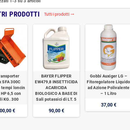
zzati 1-3 su 3 articoli
TRI PRODOTTI
Tutti i prodotti
trending_flat
ransporter
BAYER FLIPPER
Gobbi Auxiger LG –
x SFA 300C
EW479,8 INSETTICIDA
Fitoregolatore Liquid
 tempi loncin
ACARICIDA
ad Azione Polivalente
 HP 6,5 con
BIOLOGICO A BASE DI
– 1 Litro
li KG. 300
Sali potassici di LT. 5
37,00 €
00,00 €
90,00 €