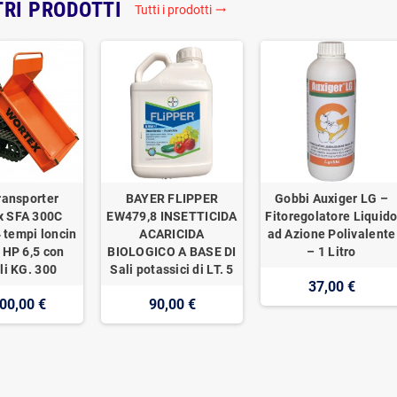
TRI PRODOTTI
Tutti i prodotti
trending_flat
ransporter
BAYER FLIPPER
Gobbi Auxiger LG –
x SFA 300C
EW479,8 INSETTICIDA
Fitoregolatore Liquid
 tempi loncin
ACARICIDA
ad Azione Polivalente
 HP 6,5 con
BIOLOGICO A BASE DI
– 1 Litro
li KG. 300
Sali potassici di LT. 5
37,00 €
00,00 €
90,00 €