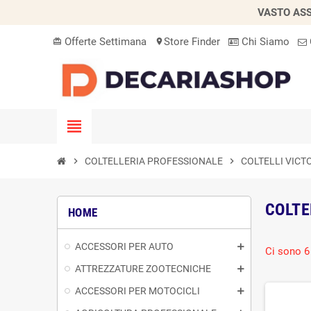
VASTO ASS
Offerte Settimana
Store Finder
Chi Siamo
card_giftcard
location_on
view_headline
chevron_right
COLTELLERIA PROFESSIONALE
chevron_right
COLTELLI VICT
COLTE
HOME
ACCESSORI PER AUTO
Ci sono 6 
ATTREZZATURE ZOOTECNICHE
ACCESSORI PER MOTOCICLI