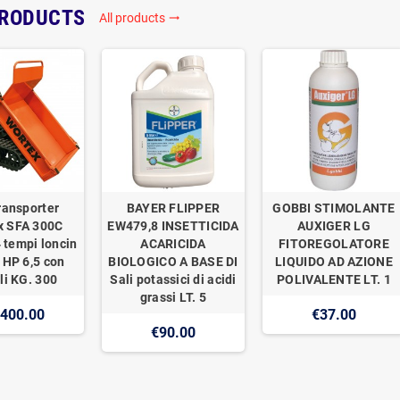
PRODUCTS
All products
trending_flat
ransporter
BAYER FLIPPER
GOBBI STIMOLANTE
x SFA 300C
EW479,8 INSETTICIDA
AUXIGER LG
 tempi loncin
ACARICIDA
FITOREGOLATORE
 HP 6,5 con
BIOLOGICO A BASE DI
LIQUIDO AD AZIONE
li KG. 300
Sali potassici di acidi
POLIVALENTE LT. 1
grassi LT. 5
,400.00
€37.00
€90.00