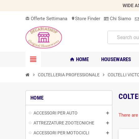
WIDE A
Offerte Settimana
Store Finder
Chi Siamo
card_giftcard
location_on
view_headline
HOME
HOUSEWARES
home
chevron_right
COLTELLERIA PROFESSIONALE
chevron_right
COLTELLI VICT
COLTE
HOME
ACCESSORI PER AUTO
There are
ATTREZZATURE ZOOTECNICHE
ACCESSORI PER MOTOCICLI