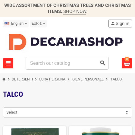
WIDE ASSORTMENT OF CHRISTMAS TREES AND CHRISTMAS
ITEMS.
SHOP NOW
.
Sign in
English
EUR €
person
0
view_headline
search
chevron_right
chevron_right
chevron_right
chevron_right
DETERGENTI
CURA PERSONA
IGIENE PERSONALE
TALCO
TALCO
Select