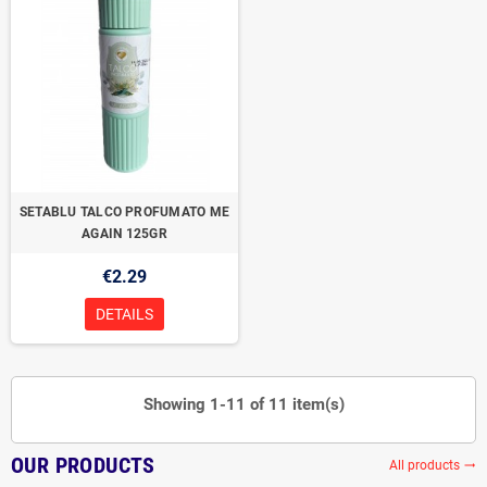
SETABLU TALCO PROFUMATO ME
AGAIN 125GR
€2.29
DETAILS
Showing 1-11 of 11 item(s)
OUR PRODUCTS
All products
trending_flat