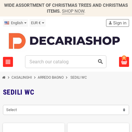
WIDE ASSORTMENT OF CHRISTMAS TREES AND CHRISTMAS
ITEMS.
SHOP NOW
.
Sign in
English
EUR €
person
0
view_headline
search
chevron_right
chevron_right
chevron_right
CASALINGHI
ARREDO BAGNO
SEDILI WC
SEDILI WC
Select