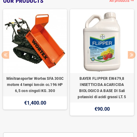
OUR PRODUCTS
All products
trending_flat
Minitransporter Wortex SFA 300C
BAYER FLIPPER EW479,8
motore 4 tempi loncin cc.196 HP
INSETTICIDA ACARICIDA
6,5 con cingoli KG. 300
BIOLOGICO A BASE DI Sali
potassici di acidi grassi LT. 5
€1,400.00
€90.00