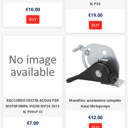
N. P03
€10.00
€19.00
BUY
BUY
RACCORDO USCITA ACQUA PER
Manettino acceleratore completo
MOTOPOMPA VIGOR MP24 2013
Kasei Motopompe
N. P09+P10
€12.00
€7.00
BUY