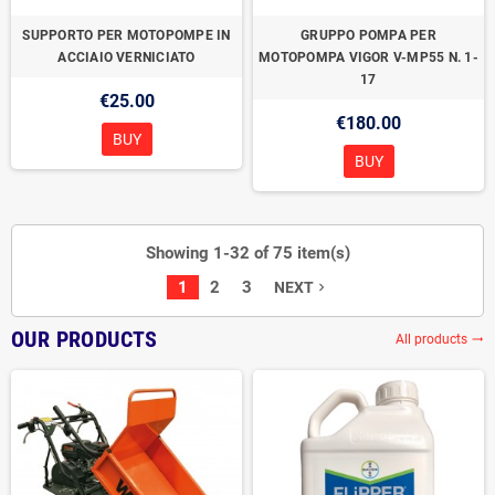
SUPPORTO PER MOTOPOMPE IN
GRUPPO POMPA PER
ACCIAIO VERNICIATO
MOTOPOMPA VIGOR V-MP55 N. 1-
17
€25.00
€180.00
BUY
BUY
Showing 1-32 of 75 item(s)
1
2
3
NEXT
navigate_next
OUR PRODUCTS
All products
trending_flat