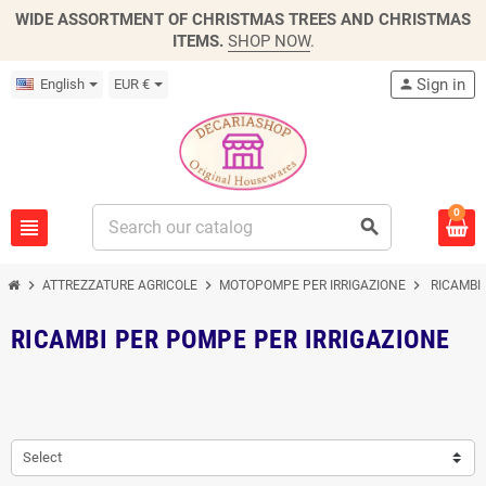
WIDE ASSORTMENT OF CHRISTMAS TREES AND CHRISTMAS
ITEMS.
SHOP NOW
.
Sign in
English
EUR €
person
0
view_headline
search
chevron_right
chevron_right
chevron_right
ATTREZZATURE AGRICOLE
MOTOPOMPE PER IRRIGAZIONE
RICAMBI
RICAMBI PER POMPE PER IRRIGAZIONE
Select