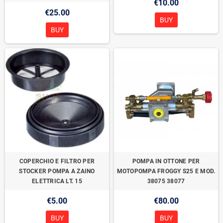
€10.00
€25.00
BUY
BUY
COPERCHIO E FILTRO PER
POMPA IN OTTONE PER
STOCKER POMPA A ZAINO
MOTOPOMPA FROGGY S25 E MOD.
ELETTRICA LT. 15
38075 38077
€5.00
€80.00
BUY
BUY