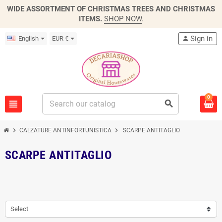
WIDE ASSORTMENT OF CHRISTMAS TREES AND CHRISTMAS
ITEMS.
SHOP NOW
.
Sign in
English
EUR €
person
0
view_headline
search
chevron_right
chevron_right
CALZATURE ANTINFORTUNISTICA
SCARPE ANTITAGLIO
SCARPE ANTITAGLIO
Select