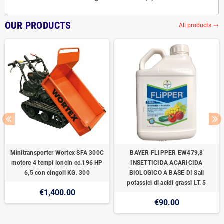
OUR PRODUCTS
All products
trending_flat
Minitransporter Wortex SFA 300C
BAYER FLIPPER EW479,8
motore 4 tempi loncin cc.196 HP
INSETTICIDA ACARICIDA
6,5 con cingoli KG. 300
BIOLOGICO A BASE DI Sali
potassici di acidi grassi LT. 5
€1,400.00
€90.00