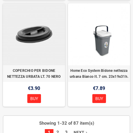
COPERCHIO PER BIDONE
Home Eco System Bidone nettezza
NETTEZZA URBATA LT. 70 NERO
urbana Bianco lt. 7 cm. 23x19x31h.
€3.90
€7.89
BUY
BUY
Showing 1-32 of 87 item(s)
1
2
3
NEXT
navigate_next