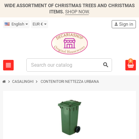
WIDE ASSORTMENT OF CHRISTMAS TREES AND CHRISTMAS
ITEMS.
SHOP NOW
.
Sign in
English
EUR €
person
0
view_headline
search
chevron_right
chevron_right
CASALINGHI
CONTENITORI NETTEZZA URBANA