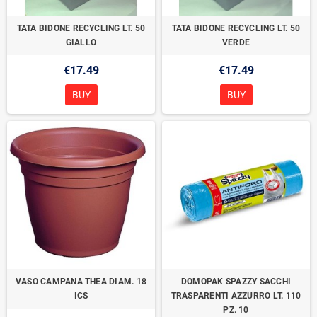
TATA BIDONE RECYCLING LT. 50
TATA BIDONE RECYCLING LT. 50
GIALLO
VERDE
€17.49
€17.49
BUY
BUY
VASO CAMPANA THEA DIAM. 18
DOMOPAK SPAZZY SACCHI
ICS
TRASPARENTI AZZURRO LT. 110
PZ. 10