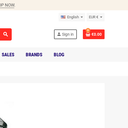
OP NOW
.
English
EUR €
0
search
person
Sign in
€0.00
SALES
BRANDS
BLOG