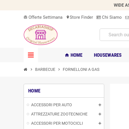
WIDE A
Offerte Settimana
Store Finder
Chi Siamo
card_giftcard
location_on
view_headline
HOME
HOUSEWARES
home
chevron_right
BARBECUE
chevron_right
FORNELLONI A GAS
HOME
ACCESSORI PER AUTO
ATTREZZATURE ZOOTECNICHE
ACCESSORI PER MOTOCICLI