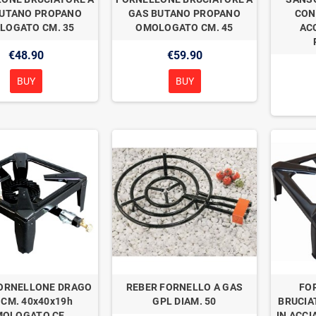
BUTANO PROPANO
GAS BUTANO PROPANO
CON
LOGATO CM. 35
OMOLOGATO CM. 45
ACC
€48.90
€59.90
BUY
BUY
ORNELLONE DRAGO
REBER FORNELLO A GAS
FO
 CM. 40x40x19h
GPL DIAM. 50
BRUCIA
OLOGATO CE
IN ACCI