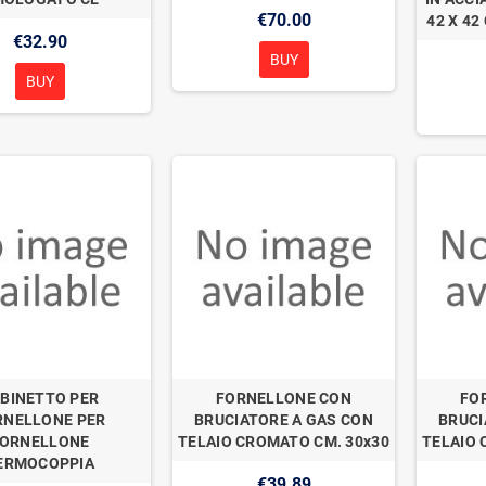
€70.00
42 X 4
€32.90
BUY
BUY
BINETTO PER
FORNELLONE CON
FO
RNELLONE PER
BRUCIATORE A GAS CON
BRUCI
ORNELLONE
TELAIO CROMATO CM. 30x30
TELAIO 
ERMOCOPPIA
€39.89