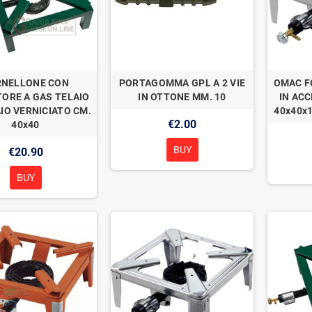
RNELLONE CON
PORTAGOMMA GPL A 2 VIE
OMAC F
TORE A GAS TELAIO
IN OTTONE MM. 10
IN ACC
AIO VERNICIATO CM.
40x40x
€2.00
40x40
BUY
€20.90
BUY