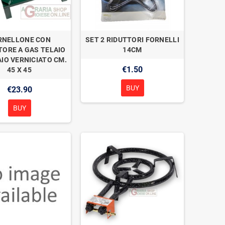
RNELLONE CON
SET 2 RIDUTTORI FORNELLI
TORE A GAS TELAIO
14CM
AIO VERNICIATO CM.
€1.50
45 X 45
BUY
€23.90
BUY