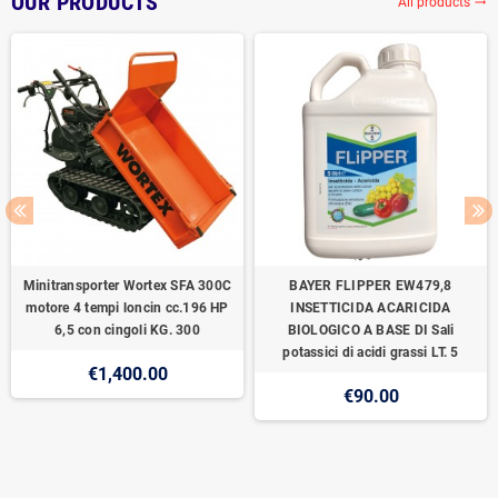
OUR PRODUCTS
All products
trending_flat
Minitransporter Wortex SFA 300C
BAYER FLIPPER EW479,8
motore 4 tempi loncin cc.196 HP
INSETTICIDA ACARICIDA
6,5 con cingoli KG. 300
BIOLOGICO A BASE DI Sali
potassici di acidi grassi LT. 5
€1,400.00
€90.00