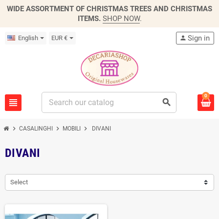
WIDE ASSORTMENT OF CHRISTMAS TREES AND CHRISTMAS
ITEMS.
SHOP NOW
.
Sign in
English
EUR €
person
0
view_headline
search
chevron_right
chevron_right
chevron_right
CASALINGHI
MOBILI
DIVANI
DIVANI
Select